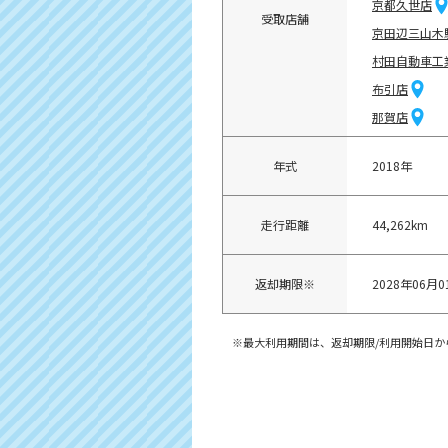
京都久世店
受取店舗
京田辺三山木
村田自動車工
布引店
那賀店
年式
2018年
走行距離
44,262km
返却期限※
2028年06月0
※最大利用期間は、返却期限/利用開始日か