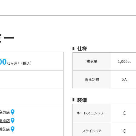
ミー
仕様
00
排気量
1,000cc
/1ヶ月/（税込）
乗車定員
5人
装備
奈良店
キーレスエントリー
〇
橿原店
香芝店
スライドドア
〇