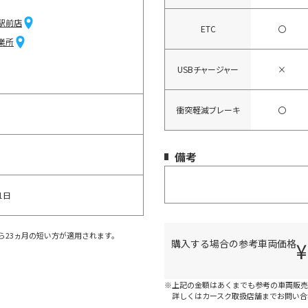
駅前店
ETC
〇
業所
USBチャージャー
×
衝突軽減ブレーキ
〇
備考
1日
ら23ヵ月の短い方が適用されます。
購入する場合の参考車両価格
¥
※上記の金額はあくまでも参考の車両販売
詳しくはカースク取扱店舗までお問い合