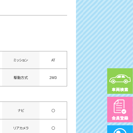
ミッション
AT
駆動方式
2WD
ナビ
〇
リアカメラ
〇